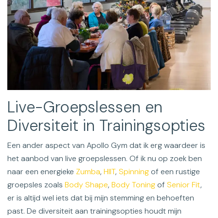
Live-Groepslessen en
Diversiteit in Trainingsopties
Een ander aspect van Apollo Gym dat ik erg waardeer is
het aanbod van live groepslessen. Of ik nu op zoek ben
naar een energieke
Zumba
,
HIIT
,
Spinning
of een rustige
groepsles zoals
Body Shape
,
Body Toning
of
Senior Fit
,
er is altijd wel iets dat bij mijn stemming en behoeften
past. De diversiteit aan trainingsopties houdt mijn