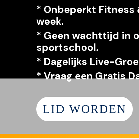
*
Onbeperkt
Fitness 
week.
* Geen wachttijd in 
sportschool.
*
Dagelijks Live-Groe
*
Vraag een G
ratis D
LID WORDEN