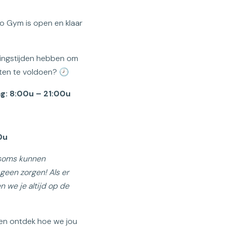
o Gym is open en klaar
ningstijden hebben om
ften te voldoen? 🕗
: 8:00u – 21:00u
0u
 soms kunnen
geen zorgen! Als er
n we je altijd op de
 en ontdek hoe we jou