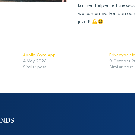
kunnen helpen je fitnessdo
we samen werken aan een
jezelf! 💪😃
Apollo Gym App
Privacybelei
4 May 2023
9 October 
Similar post
Similar post
ENDS