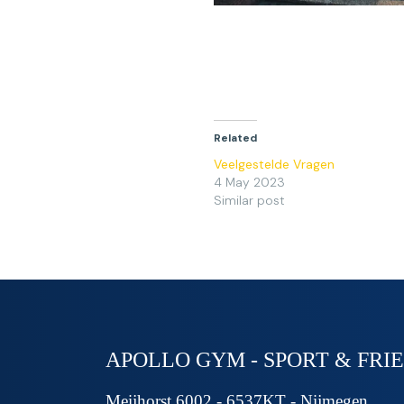
Related
Veelgestelde Vragen
4 May 2023
Similar post
APOLLO GYM - SPORT & FRI
Meijhorst 6002 - 6537KT - Nijmegen