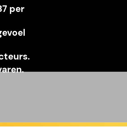
87 per
gevoel
cteurs.
varen.