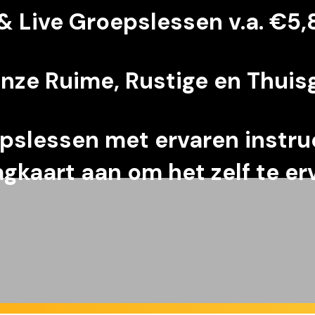
& Live Groepslessen v.a. €5,
onze Ruime, Rustige en Thuis
pslessen met ervaren instru
agkaart aan om het zelf te er